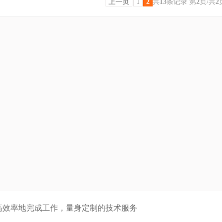
上一页
1
2
共
13
条记录 第
2
页/共
2
高效率地完成工作，量身定制的技术服务