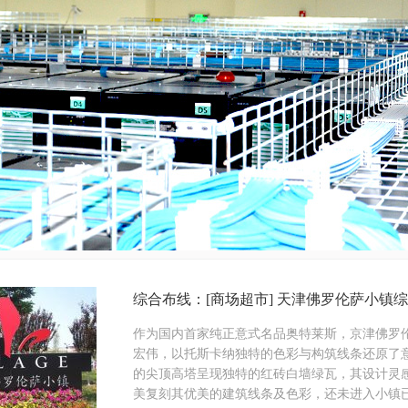
综合布线：[商场超市] 天津佛罗伦萨小镇
作为国内首家纯正意式名品奥特莱斯，京津佛罗
宏伟，以托斯卡纳独特的色彩与构筑线条还原了意大利贝
的尖顶高塔呈现独特的红砖白墙绿瓦，其设计灵感源自意大利
美复刻其优美的建筑线条及色彩，还未进入小镇