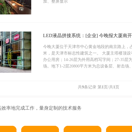
加、整屏显示
LED液晶拼接系统：[企业] 今晚报大厦南
今晚大厦位于天津市中心黄金地段的南京路上，占地
米，是天津市标志性建筑之一。 大厦主塔楼顶设
办公用房；14-26层为外用高档写字间；27-35
场。地下1-2层20800平方米为总设备层、射击场
共
9
条记录 第
1
页/共
1
页
高效率地完成工作，量身定制的技术服务