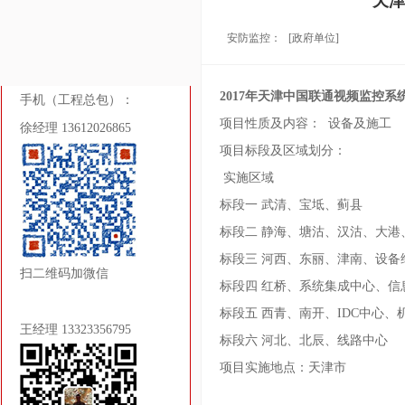
天
安防监控：
[政府单位]
2017年天津中国联通视频监控
手机（工程总包）：
项目性质及内容： 设备及施工
徐经理 13612026865
项目标段及区域划分：
实施区域
标段一 武清、宝坻、蓟
标段二 静海、塘沽、汉沽、
标段三 河西、东丽、津南、设备
扫二维码加微信
标段四 红桥、系统集成中心、信
标段五 西青、南开、IDC中
王经理 13323356795
标段六 河北、北辰、线路中
项目实施地点：天津市