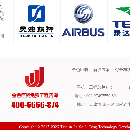
金色巨腾
解决方案
综合布
手机（工程总包）：
电话：022-27497550-801
地址：天津市 南开区 华苑产业园
Copyright © 2017-2026 Tianjin Jin Se Ju Teng Technology Devel