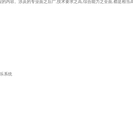
程的内容。涉及的专业面之后广
技术要求之高
综合能力之全面
都是相当
,
,
,
乐系统