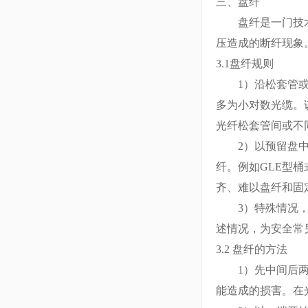
三、盘纤
盘纤是一门技术，
压造成的断纤现象
3.1盘纤规则
1）沿松套管或光
多为小对数光缆。
光纤松套管间或不
2）以预留盘中热
纤。例如GLE型
齐、难以盘纤和固
3）特殊情况，如
述情况，为安全常
3.2 盘纤的方法
1）先中间后两边
能造成的损害。在