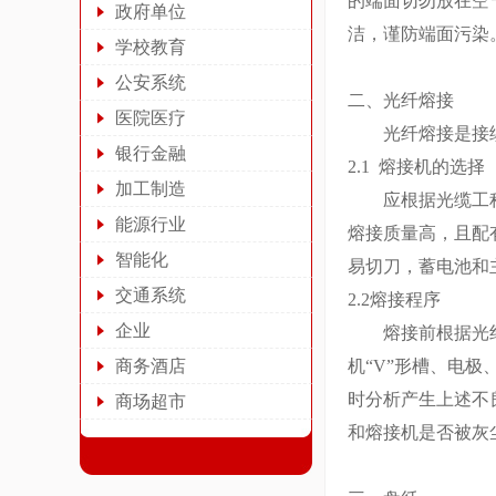
的端面切勿放在空
政府单位
洁，谨防端面污染
学校教育
公安系统
二、光纤熔接
医院医疗
光纤熔接是接续
银行金融
2.1 熔接机的选择
加工制造
应根据光缆工程要
能源行业
熔接质量高，且配
智能化
易切刀，蓄电池和
交通系统
2.2熔接程序
企业
熔接前根据光纤的
商务酒店
机“V”形槽、电
时分析产生上述不
商场超市
和熔接机是否被灰