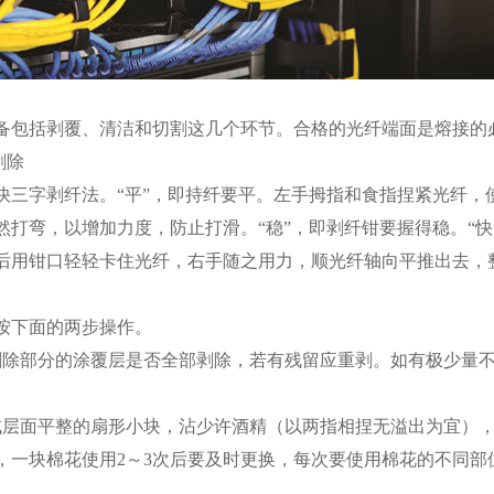
括剥覆、清洁和切割这几个环节。合格的光纤端面是熔接的必
剥除
字剥纤法。“平”，即持纤要平。左手拇指和食指捏紧光纤，使
然打弯，以增加力度，防止打滑。“稳”，即剥纤钳要握得稳。“
后用钳口轻轻卡住光纤，右手随之用力，顺光纤轴向平推出去，
下面的两步操作。
部分的涂覆层是否全部剥除，若有残留应重剥。如有极少量不
面平整的扇形小块，沾少许酒精（以两指相捏无溢出为宜），折
，一块棉花使用2～3次后要及时更换，每次要使用棉花的不同部