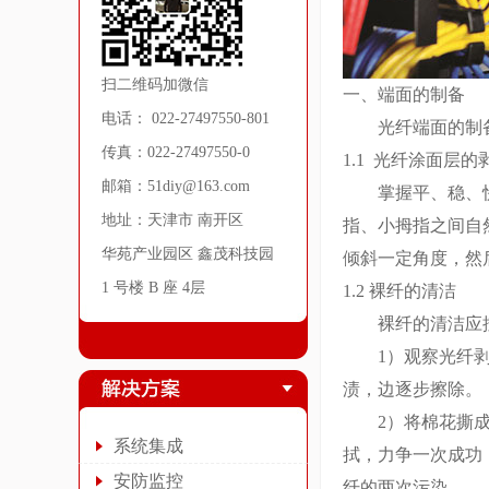
扫二维码加微信
一、端面的制备
电话： 022-27497550-801
光纤端面的制备包
传真：022-27497550-0
1.1 光纤涂面层的
邮箱：51diy@163.com
掌握平、稳、快三
地址：天津市 南开区
指、小拇指之间自
华苑产业园区 鑫茂科技园
倾斜一定角度，然
1 号楼 B 座 4层
1.2 裸纤的清洁
裸纤的清洁应按
1）观察光纤剥除
渍，边逐步擦除。
2）将棉花撕成层
系统集成
拭，力争一次成功
安防监控
纤的两次污染。