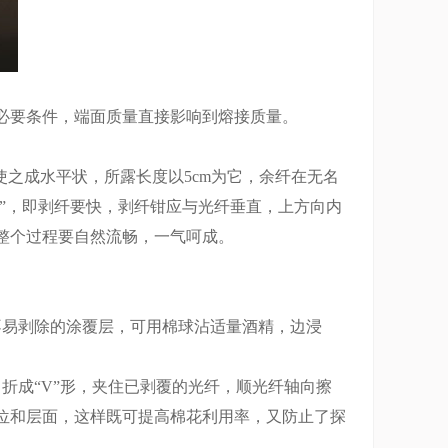
要条件，端面质量直接影响到熔接质量。
之成水平状，所露长度以5cm为它，余纤在无名
快”，即剥纤要快，剥纤钳应与光纤垂直，上方向内
整个过程要自然流畅，一气呵成。
易剥除的涂覆层，可用棉球沾适量酒精，边浸
成“V”形，夹住已剥覆的光纤，顺光纤轴向擦
位和层面，这样既可提高棉花利用率，又防止了探