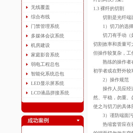
无线覆盖
1.3 裸纤的切割
综合布线
切割是光纤端面制
门禁管理系统
1）切刀的选
切刀有手动（如日
多媒体会议系统
切割效率和质量可
机房建设
但操作较复杂，工
家庭影音系统
熟练的操作者在
弱电工程总包
初学者或在野外较
智能化系统总包
2）操作规范
LED显示屏系统
操作人员应经过专
LCD液晶拼接系统
然、平稳，勿重、
使之与切刀的具体
3）谨防端面污
热缩套管应在剥覆