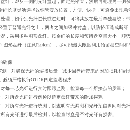
纤，即从一侧的光纤盘起，固定热缩管，然后再处理另一侧
余纤长度灵活选择效铜管安放位置，方便、快捷，可避免出现急
理，如个别光纤过长或过短时，可将其放在最后单独盘绕；带
轻置于普通光纤之上，两者之间加缓冲衬垫，以防挤压造成断纤
，采用多种图形盘纤。按余纤的长度和预留盘空间大小，顺势
”多种图形盘纤（注意R≥4cm），尽可能最大限度利用预留盘空
的确保
测，对确保光纤的熔接质量，减少因盘纤带来的附加损耗和封
，必须严格执行OTDR四道监测程序：
每一芯光纤进行实时跟踪监测，检查每一个熔接点的质量；
，对所盘光纤进行例检以确定盘纤带来的附加损耗；
对所有光纤进行统测，以查明有无漏测和光纤预留盘间对光纤
有光纤进行最后检测，以检查封盒是否对光纤有损害。