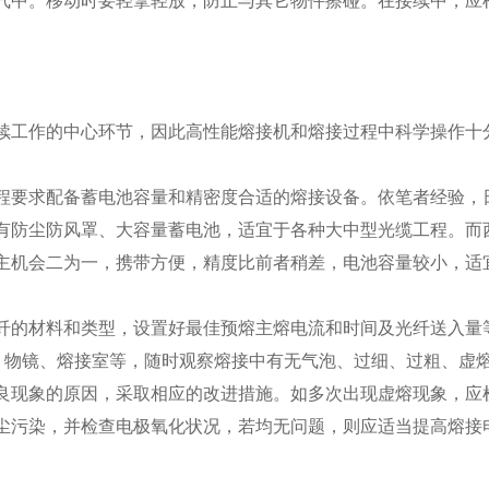
气中。移动时要轻拿轻放，防止与其它物件擦碰。在接续中，应根
。
工作的中心环节，因此高性能熔接机和熔接过程中科学操作十
求配备蓄电池容量和精密度合适的熔接设备。依笔者经验，日本
有防尘防风罩、大容量蓄电池，适宜于各种大中型光缆工程。而西
主机会二为一，携带方便，精度比前者稍差，电池容量较小，适
材料和类型，设置好最佳预熔主熔电流和时间及光纤送入量等
极、物镜、熔接室等，随时观察熔接中有无气泡、过细、过粗、虚
良现象的原因，采取相应的改进措施。如多次出现虚熔现象，应
尘污染，并检查电极氧化状况，若均无问题，则应适当提高熔接