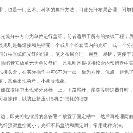
也是一门艺术。科学的盘纤方法，可使光纤布局合理、附加损
。
缆分枝方向为单位进行盘纤，前者适用于所有的接续工程；后
该规则是每熔接和热缩完一个或几个松套管内的光纤、或一个分
同分枝光缆间光纤的混乱，使之布局合理，易盘、易拆，更便于
缩管安放单元为单位盘纤，此规则是根据接续盒内预留盘中某
桶式接头盒，在实际操作中每6芯为一盘，极为方便。优点：避免
定，甚至出现急弯、小圈等现象。
在接续中出现光分路器、上／下路尾纤、尾缆等特殊器件时，
另盘操作，以防止挤压引起附加损耗的增加。
，即先将热缩后的套管逐个放置于固定槽中，然后再处理两侧
光纤预留盘空间小，光纤不易盘绕和固定时，常用此种方法。