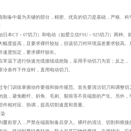
备中最为关键的部分，精密、优良的切刀是基础，严格、科
择
本CT－07切刀）和电动（如爱立信FSU－925切刀）两种
大幅度提高，且要求裸纤较短，但该切刀对环境温差要求较高。
作速度恒定，要求裸纤较长。
常温下进行快速光缆接续或抢险，采用手动切刀为宜；反之，
寒冷条件下作业时，直用电动切刀。
门训练掌握动作要领和操作规范。首先要清洁切刀和调整切刀
勿急，避免断纤、斜角、毛刺、裂痕等不良端面的产生。另外，学
部件相对应、协调，提高切割速度和质量。
染
前穿入，严禁在端面制备后穿入。裸纤的清洁、切割和熔接的