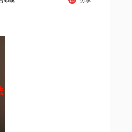
合布线
分享