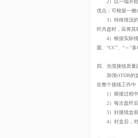
2）以一端开始盘
优点：可根据一侧
3）特殊情况的处
纤共盘时，应将其
4）根据实际情况
圆、“CC”、“～
四、光缆接续质量
加强OTDR的监
在整个接续工作中
1）熔接过程中对
2）每次盘纤后
3）封接续盒前，
4）封盒后，对所