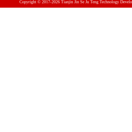
Copyright © 2017-2026 Tianjin Jin Se Ju Teng Technology Devel