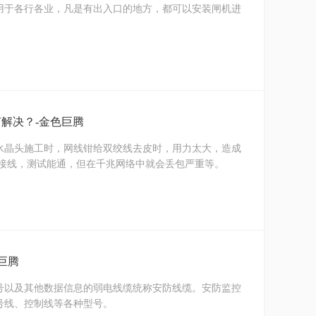
用于各行各业，凡是有出入口的地方，都可以安装闸机进
解决？-金色巨腾
水晶头施工时，网线钳给双绞线去皮时，用力太大，造成
序接线，测试能通，但在千兆网络中就会丢包严重等。
巨腾
号以及其他数据信息的弱电线缆统称安防线缆。安防监控
号线、控制线等各种型号。