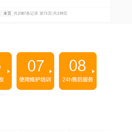
末页
共
2387
条记录 第
71
页/共
239
页