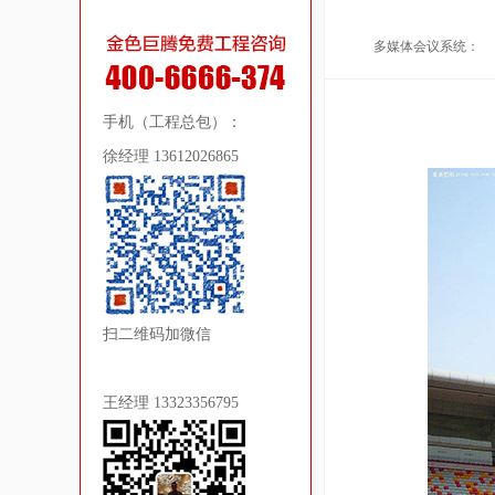
多媒体会议系统：
手机（工程总包）：
徐经理 13612026865
扫二维码加微信
王经理 13323356795