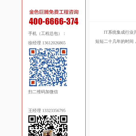
IT系统集成行业
手机（工程总包）：
短短二十几年的时间
徐经理 13612026865
扫二维码加微信
王经理 13323356795