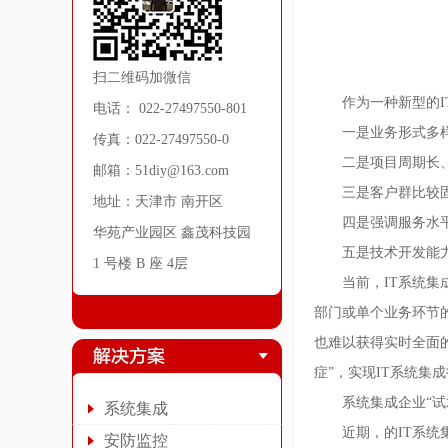
扫二维码加微信
作为一种新型的
电话： 022-27497550-801
一是业务形式多
传真：022-27497550-0
二是项目周期长
邮箱：51diy@163.com
三是客户群比较
地址：天津市 南开区
四是强调服务水
华苑产业园区 鑫茂科技园
五是技术开发能
1 号楼 B 座 4层
当前，IT系统
部门或单个业务环节
也难以获得实时全面
症”，实现IT系统集
系统集成企业“试
系统集成
近期，的IT系统
安防监控