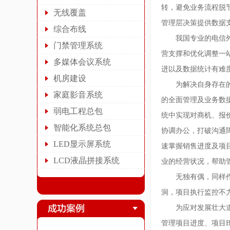
转，避免业务流程脱
无线覆盖
管理层决策提供数据
综合布线
我国专业的电信
门禁管理系统
营支撑和优化调整一
多媒体会议系统
进以及数据统计有难
机房建设
为解决自身存在的
家庭影音系统
的全面管理及业务数据
弱电工程总包
统中实现对商机、报价
智能化系统总包
协调办公，打破沟通障
LED显示屏系统
速掌握销售进度及项目
LCD液晶拼接系统
业的经营状况，帮助
无独有偶，同样
洞，项目执行监控不
为应对发展壮大
管理项目进度、项目B